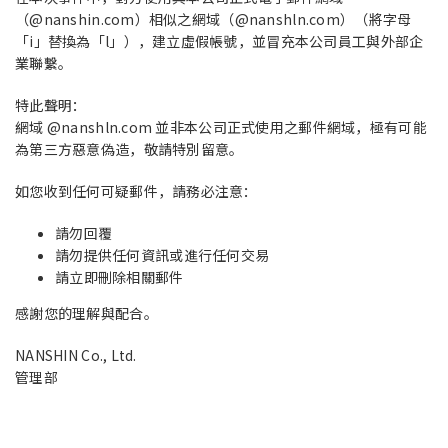
（@nanshin.com）相似之網域（@nanshln.com）（將字母
「i」替換為「l」），建立虛假帳號，並冒充本公司員工與外部企
業聯繫。
特此聲明：
網域 @nanshln.com 並非本公司正式使用之郵件網域，極有可能
為第三方惡意偽造，敬請特別留意。
如您收到任何可疑郵件，請務必注意：
請勿回覆
請勿提供任何資訊或進行任何交易
請立即刪除相關郵件
感謝您的理解與配合。
NANSHIN Co., Ltd.
管理部