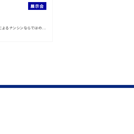
展示会
によるナンシンならではの...