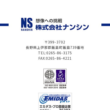
ナ
ビ
ゲ
ー
シ
ョ
〒399-3702
長野県上伊那郡飯島町飯島739番地
ン
TEL:0265-86-3175
FAX:0265-86-4221