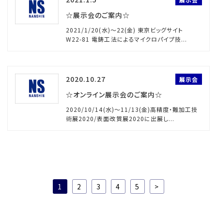
☆展示会のご案内☆
2021/1/20(水)～22(金) 東京ビッグサイト
W22-81 電鋳工法によるマイクロパイプ技...
2020.10.27
展示会
☆オンライン展示会のご案内☆
2020/10/14(水)～11/13(金)高精度・難加工技
術展2020/表面改質展2020に出展し...
投
1
2
3
4
5
>
稿